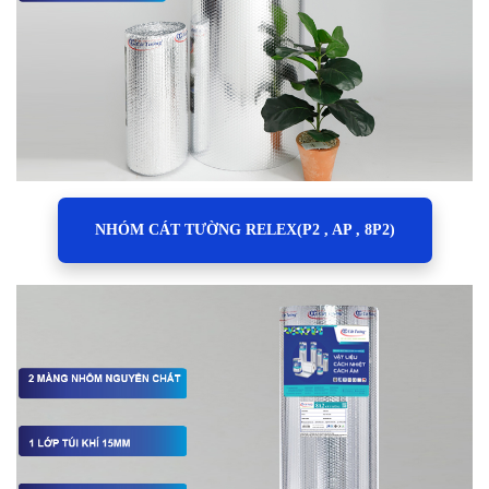
NHÓM CÁT TƯỜNG RELEX(P2 , AP , 8P2)