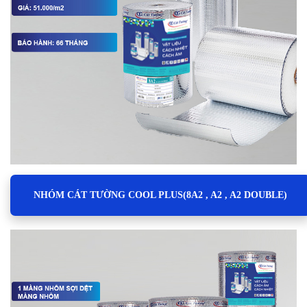
NHÓM CÁT TƯỜNG COOL PLUS(8A2 , A2 , A2 DOUBLE)